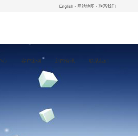
English
-
网站地图
-
联系我们
中心
客户案例
新闻资讯
联系我们