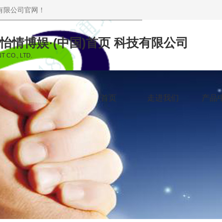
技有限公司官网！
情博娱·(中国)首页 科技有限公司
CO., LTD.
首页
走进我们
产品