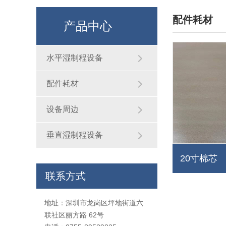
配件耗材
产品中心
水平湿制程设备
配件耗材
设备周边
垂直湿制程设备
20寸棉芯
联系方式
地址：深圳市龙岗区坪地街道六
联社区丽方路 62号