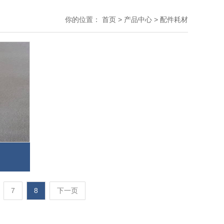
你的位置：
首页
>
产品中心
> 配件耗材
7
8
下一页