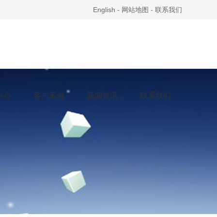
English
-
网站地图
-
联系我们
中心
客户案例
新闻资讯
联系我们