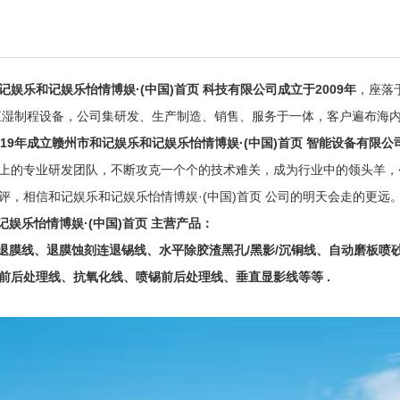
记娱乐和记娱乐怡情博娱·(中国)首页 科技有限公司
成立于2009年
，座落
直湿制程设备，公司集研发、生产制造、销售、服务于一体，客户遍布海
019年成立赣州市和记娱乐和记娱乐怡情博娱·(中国)首页 智能设备有限公
上的专业研发团队，不断攻克一个个的技术难关，成为行业中的领头羊，
相信和记娱乐和记娱乐怡情博娱·(中国)首页 公司的明天会走的更远
乐怡情博娱·(中国)首页 主营
产品：
膜线、退膜蚀刻连退锡线、水平除胶渣黑孔/黑影/沉铜线、自动磨
后处理线、抗氧化线、喷锡前后处理线、垂直显影线等等 .