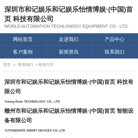
深圳市和记娱乐和记娱乐怡情博娱·(中国)首
页 科技有限公司
WORLD AUTOMATION TECHLONOGY EQUIPMENT CO., LTD.
网站首页
走进我们
产品中心
客户案例
新闻资讯
联系我们
首页
>
联系我们
> 联系方式
深圳市和记娱乐和记娱乐怡情博娱·(中国)首页 科技有
限公司
Yutong Ruite TECHNOLOGY CO., LTD
赣州市和记娱乐和记娱乐怡情博娱·(中国)首页 智能设
备有限公司
YUTONGRATE SMART DEVICES CO.,LTD