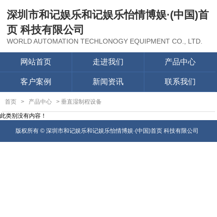
深圳市和记娱乐和记娱乐怡情博娱·(中国)首
页 科技有限公司
WORLD AUTOMATION TECHLONOGY EQUIPMENT CO., LTD.
网站首页
走进我们
产品中心
客户案例
新闻资讯
联系我们
首页
>
产品中心
> 垂直湿制程设备
此类别没有内容！
版权所有 © 深圳市和记娱乐和记娱乐怡情博娱·(中国)首页 科技有限公司