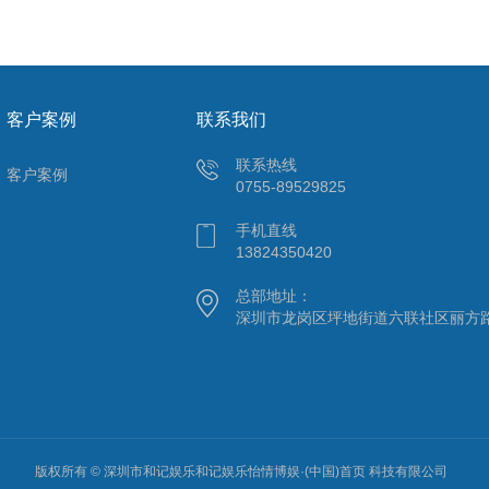
客户案例
联系我们
联系热线
客户案例
0755-89529825
手机直线
13824350420
总部地址：
深圳市龙岗区坪地街道六联社区丽方路
版权所有 © 深圳市和记娱乐和记娱乐怡情博娱·(中国)首页 科技有限公司