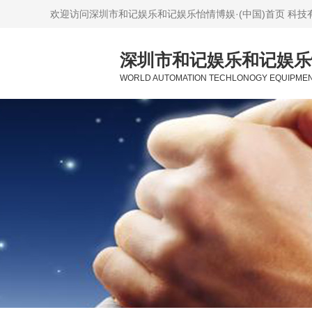
欢迎访问深圳市和记娱乐和记娱乐怡情博娱·(中国)首页 科
深圳市和记娱乐和记娱乐怡
WORLD AUTOMATION TECHLONOGY EQUIPMENT 