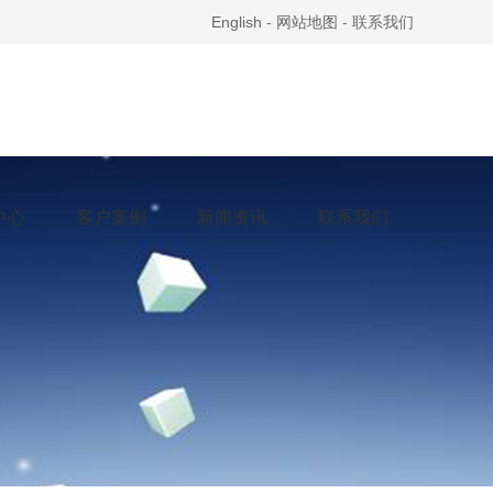
English
-
网站地图
-
联系我们
中心
客户案例
新闻资讯
联系我们