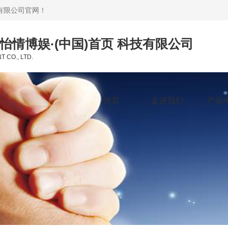
技有限公司官网！
情博娱·(中国)首页 科技有限公司
CO., LTD.
首页
走进我们
产品