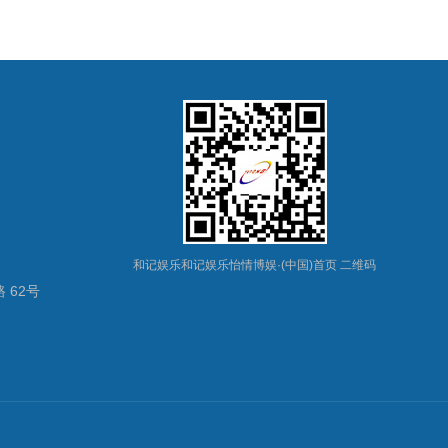
和记娱乐和记娱乐怡情博娱·(中国)首页 二维码
 62号