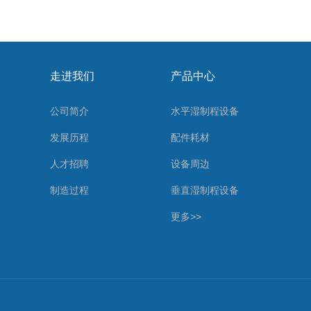
走进我们
产品中心
公司简介
水平湿制程设备
发展历程
配件耗材
人才招聘
设备周边
制造过程
垂直湿制程设备
更多>>