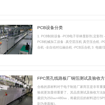
PCB设备分类
1. PCB制前设备 -PCB电子菲林显影剂,定影
PCB机械加工设备 -真空层压机 真空压合机 -P
合机 -全自动对位融合机 -PCB压合机 3. 电镀
FPC黑孔线路板厂铜箔测试及验收方
合格的原材料对于电子制造厂家而言是非常重要
验就更加显得重要了。其品质测试及验收方法如
裁切为250㎜×480㎜，将裁切后的材料进行S
刻为单面板)。