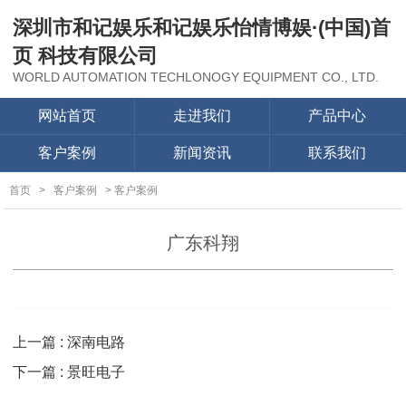
深圳市和记娱乐和记娱乐怡情博娱·(中国)首
页 科技有限公司
WORLD AUTOMATION TECHLONOGY EQUIPMENT CO., LTD.
网站首页
走进我们
产品中心
客户案例
新闻资讯
联系我们
首页
>
客户案例
> 客户案例
广东科翔
上一篇
: 深南电路
下一篇
: 景旺电子