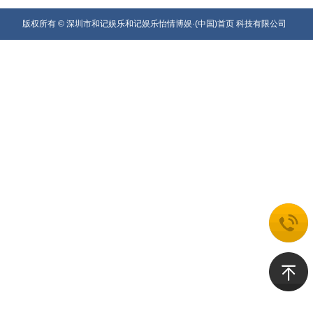
版权所有 © 深圳市和记娱乐和记娱乐怡情博娱·(中国)首页 科技有限公司